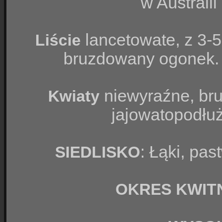
w Australi
lancetowate, z 3-5
Liście
bruzdowany ogonek. 
niewyraźne, brun
Kwiaty
jajowatopodłuż
: Łąki, pas
SIEDLISKO
OKRES KWITN