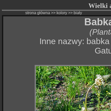
Wielki a
strona główna
>>
kolory
>>
biały
Babka
(Plant
Inne nazwy: babka 
Gatu