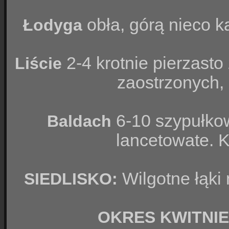
obła, górą nieco k
Łodyga
2-4 krotnie pierzasto
Liście
zaostrzonych, 
6-10 szypułkow
Baldach
lancetowate. K
Wilgotne łąki 
SIEDLISKO:
OKRES KWITNIE