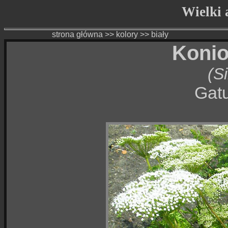
Wielki a
strona główna
>>
kolory
>>
biały
Konio
(S
Gatu