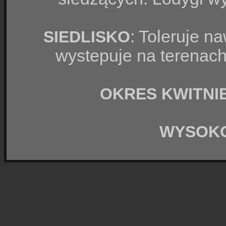
: Toleruje na
SIEDLISKO
wystepuje na terenac
OKRES KWITNIE
WYSOK