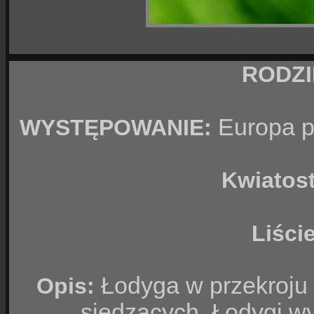
RODZ
Europa p
WYSTĘPOWANIE:
Kwiatos
Liści
Łodyga w przekroju t
Opis:
siedzących. Łodygi w