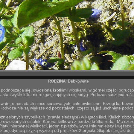
RODZINA
: Babkowate
b podnosząca się, owłosiona krótkimi włoskami, w górnej części ogruc
asta zwykle kilka nierozgałęziających się łodyg. Podczas suszenia rośli
jowate, o nasadach nieco sercowatych, całe owłosione. Brzegi karbowa
a łodydze nie są większe od pozostałych, często są już uschnięte podcza
wzniesionych szypułkach (prawie siedzące) w kątach liści.
Kielich
złożon
ie owłosionych działek.
Korona
kółkowa z bardzo krótką rurką. Ma szero
Płatki nierównej wielkości, jeden z płatków wyraźnie mniejszy i węższy.
 z pojedynczą szyjką wyższą od pręcików. 2 pręciki. Słupek i pręciki do