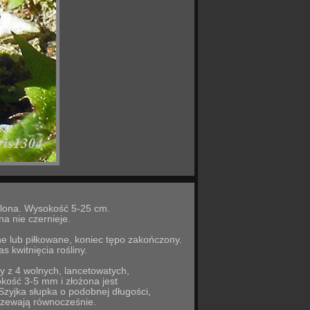
zolona. Wysokość 5-25 cm.
na nie czernieje.
ne lub piłkowane, koniec tępo zakończony.
s kwitnięcia rośliny.
y z 4 wolnych, lancetowatych,
kość 3-5 mm i złożona jest
 Szyjka słupka o podobnej długości,
jrzewają równocześnie.