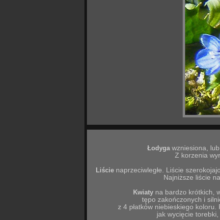
Łodyga
wzniesiona, lu
Z korzenia wyr
Liście
naprzeciwległe. Liście szerokoja
Najniższe liście n
Kwiaty
na bardzo krótkich, 
tępo zakończonych i siln
z 4 płatków niebieskiego koloru. 
jak wycięcie
torebki
,