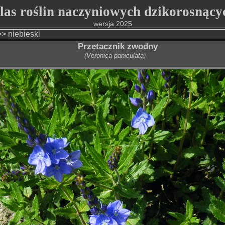
as roślin naczyniowych dzikorosną
wersja 2025
>>
niebieski
Przetacznik zwodny
(Veronica paniculata)