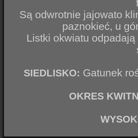
Są odwrotnie jajowato kli
paznokieć, u gó
Listki okwiatu odpadają
Gatunek roś
SIEDLISKO:
OKRES KWITN
WYSOK