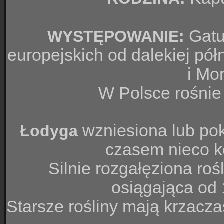
Gatu
WYSTĘPOWANIE:
europejskich od dalekiej p
i Mo
W Polsce rośnie
wzniesiona lub pok
Łodyga
czasem nieco k
Silnie rozgałęziona ro
osiągająca od
Starsze rośliny mają krzacza