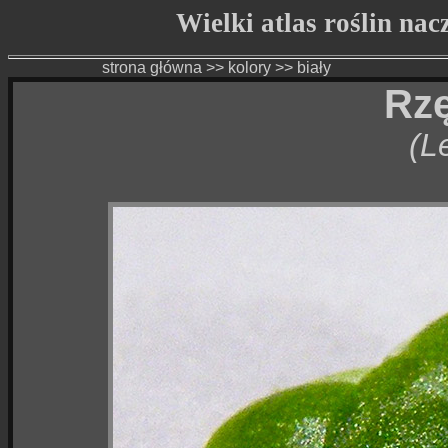
Wielki atlas roślin na
strona główna
>>
kolory
>>
biały
Rzę
(L