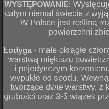
Występuje
WYSTĘPOWANIE:
całym niemal świecie z wyjąt
W Polsce jest rośliną 
powierzchni zbi
- małe okrągłe czło
Łodyga
warstwą miękiszu powietrzn
i pojedynczym korzeniem.
wypukłe od spodu. Wewnąt
tworzące dwie warstwy, z 
grubości oraz 3-5 wiązek p