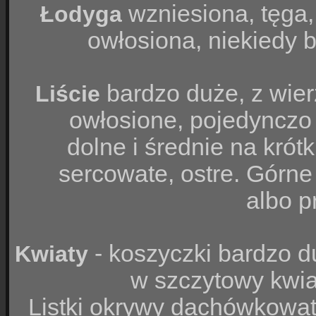
wzniesiona, tęga,
Łodyga
owłosiona, niekiedy
bardzo duże, z wie
Liście
owłosione, pojedynczo
dolne i średnie na krót
sercowate, ostre. Górne
albo p
- koszyczki bardzo d
Kwiaty
w szczytowy kwia
Listki okrywy dachówkowat