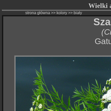
Wielki a
strona główna
>>
kolory
>>
biały
Sza
(C
Gatu