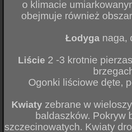
o klimacie umiarkowanym
obejmuje również obszar 
naga, d
Łodyga
2 -3 krotnie pierza
Liście
brzegach
Ogonki liściowe dęte,
p
zebrane w wielosz
Kwiaty
baldaszków
.
Pokryw
b
szczecinowatych. Kwiaty dro