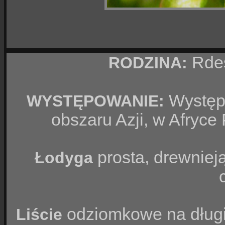
Rdes
RODZINA:
Występu
WYSTĘPOWANIE:
obszaru Azji, w Afryce 
prosta, drewniej
Łodyga
odziomkowe na długi
Liście