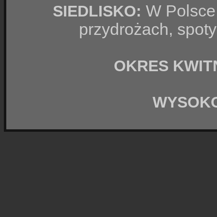
W Polsce p
SIEDLISKO:
przydrożach, spoty
OKRES KWIT
WYSOK