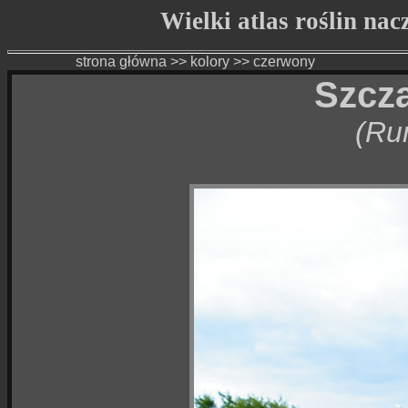
Wielki atlas roślin na
strona główna
>>
kolory
>>
czerwony
Szcz
(Ru