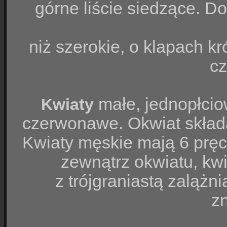
górne liście siedzące. Do
niż szerokie, o klapach k
c
małe, jednopłcio
Kwiaty
czerwonawe. Okwiat składa
Kwiaty męskie mają 6 pręci
zewnątrz okwiatu, kw
z trójgraniastą zalążn
z