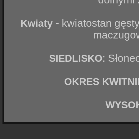
- kwiatostan gęsty,
Kwiaty
maczugowa
: Słonec
SIEDLISKO
OKRES KWITNI
WYSO