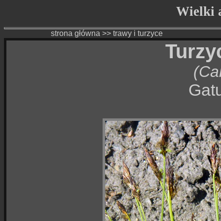
Wielki a
strona główna
>>
trawy i turzyce
Turzy
(Ca
Gatu