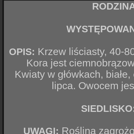
RODZIN
WYSTĘPOWAN
Krzew liściasty, 40-8
OPIS:
Kora jest ciemnobrązowa
Kwiaty w główkach, białe,
lipca. Owocem je
SIEDLISKO
Roślina zagrożon
UWAGI: