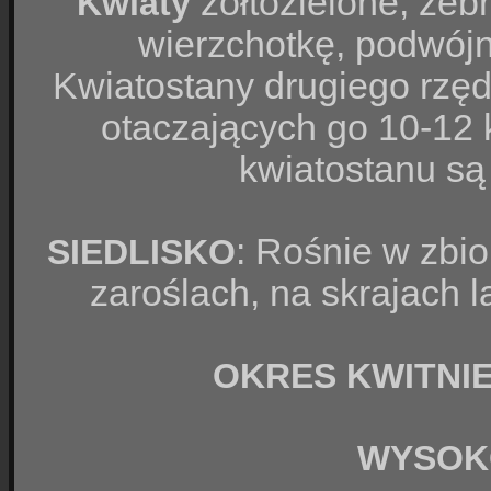
żółtozielone, zeb
Kwiaty
wierzchotkę, podwójn
Kwiatostany drugiego rzęd
otaczających go 10-12
kwiatostanu są
: Rośnie w zbi
SIEDLISKO
zaroślach, na skrajach l
OKRES KWITNIE
WYSOK