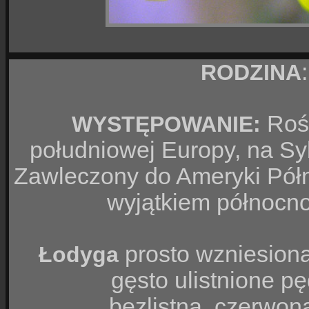
RODZINA
Rośn
WYSTĘPOWANIE:
południowej Europy, na Syb
Zawleczony do Ameryki Półn
wyjątkiem północno
prosto wzniesiona
Łodyga
gęsto ulistnione p
bezlistna, czerwona